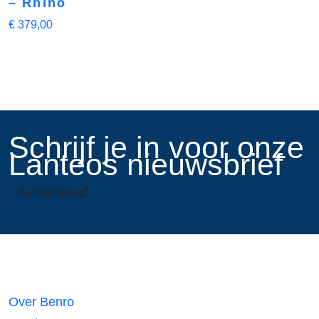
– Rhino
€
379,00
​Schrijf je in voor onze
Lanteos nieuwsbrief
Aanmelden
Links
Over Benro