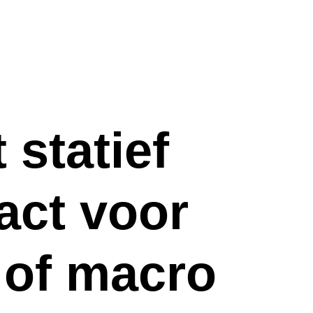
 statief
ct voor
 of macro