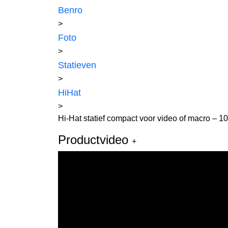
Benro
>
Foto
>
Statieven
>
HiHat
>
Hi-Hat statief compact voor video of macro – 
Productvideo
+