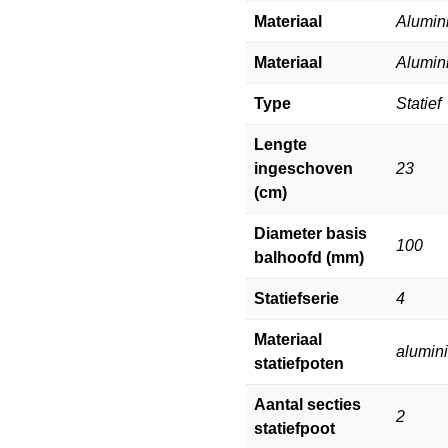
Materiaal
Alumin
Materiaal
Alumin
Type
Statief
Lengte
ingeschoven
23
(cm)
Diameter basis
100
balhoofd (mm)
Statiefserie
4
Materiaal
alumin
statiefpoten
Aantal secties
2
statiefpoot