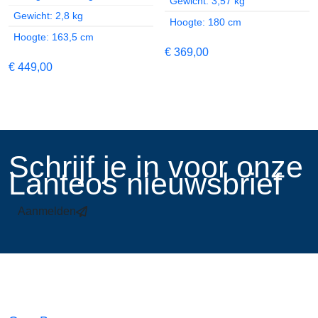
Gewicht: 3,57 kg
Gewicht: 2,8 kg
Hoogte: 180 cm
Hoogte: 163,5 cm
€
369,00
€
449,00
​Schrijf je in voor onze
Lanteos nieuwsbrief
Aanmelden
Links