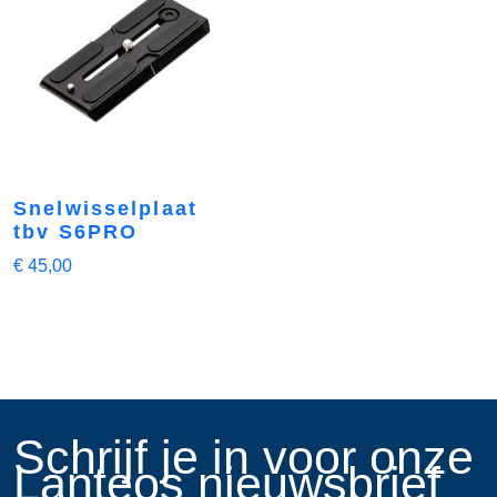
Snelwisselplaat
tbv S6PRO
€
45,00
​Schrijf je in voor onze
Lanteos nieuwsbrief