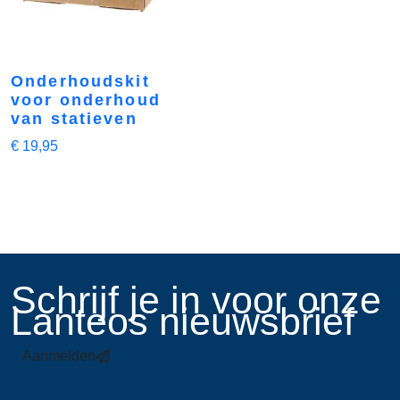
Onderhoudskit
voor onderhoud
van statieven
€
19,95
​Schrijf je in voor onze
Lanteos nieuwsbrief
Aanmelden