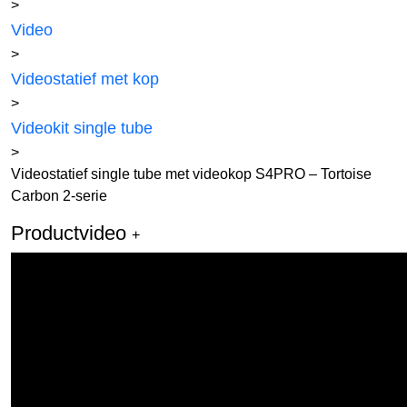
>
Video
>
Videostatief met kop
>
Videokit single tube
>
Videostatief single tube met videokop S4PRO – Tortoise
Carbon 2-serie
Productvideo
+