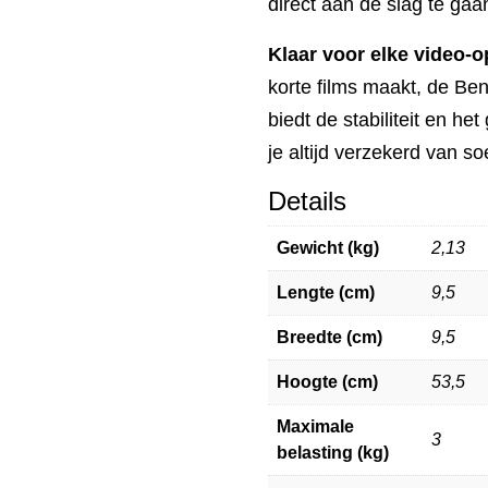
direct aan de slag te gaa
Klaar voor elke video-
korte films maakt, de B
biedt de stabiliteit en he
je altijd verzekerd van s
Details
Gewicht (kg)
2,13
Lengte (cm)
9,5
Breedte (cm)
9,5
Hoogte (cm)
53,5
Maximale
3
belasting (kg)