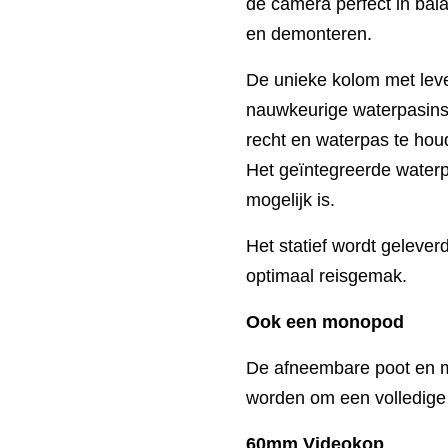
de camera perfect in bal
en demonteren.
De unieke kolom met leve
nauwkeurige waterpasinste
recht en waterpas te hou
Het geïntegreerde waterpa
mogelijk is.
Het statief wordt geleve
optimaal reisgemak.
Ook een monopod
De afneembare poot en 
worden om een volledige
60mm Videokop