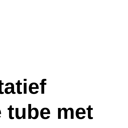
atief
e tube met