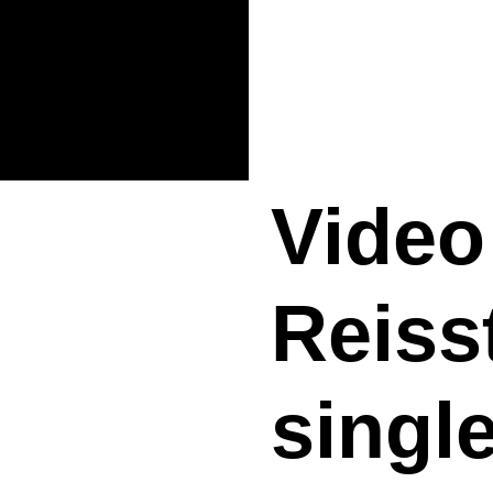
Video
Reisst
singl