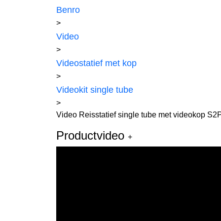
Benro
>
Video
>
Videostatief met kop
>
Videokit single tube
>
Video Reisstatief single tube met videokop S
Productvideo
+