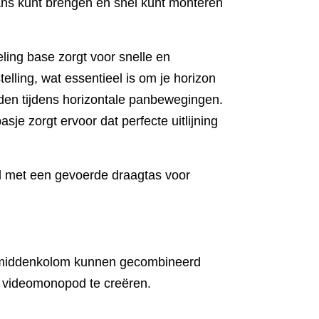
ans kunt brengen en snel kunt monteren
ling base zorgt voor snelle en
lling, wat essentieel is om je horizon
den tijdens horizontale panbewegingen.
sje zorgt ervoor dat perfecte uitlijning
rd met een gevoerde draagtas voor
middenkolom kunnen gecombineerd
 videomonopod te creëren.