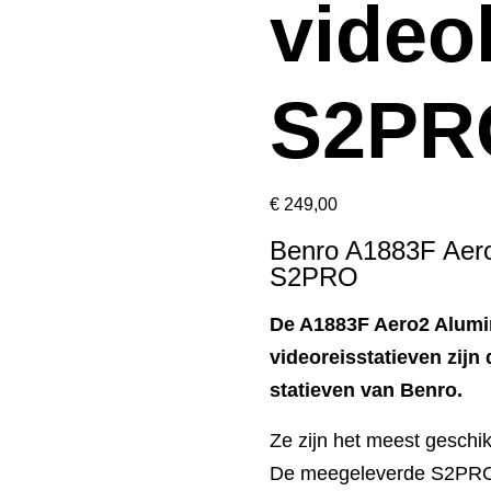
video
S2PR
€
249,00
Benro A1883F Aero
S2PRO
De A1883F Aero2 Alumi
videoreisstatieven zijn
statieven van Benro.
Ze zijn het meest geschik
De meegeleverde S2PRO v