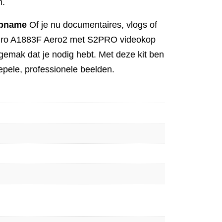
n.
opname
Of je nu documentaires, vlogs of
enro A1883F Aero2 met S2PRO videokop
t gemak dat je nodig hebt. Met deze kit ben
oepele, professionele beelden.