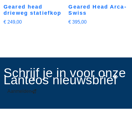
Geared head
Geared Head Arca-
drieweg statiefkop
Swiss
€
249,00
€
395,00
​Schrijf je in voor onze
Lanteos nieuwsbrief
Aanmelden
Links