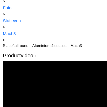
>
Foto
>
Statieven
>
Mach3
>
Statief allround – Aluminium 4 secties – Mach3
Productvideo
+