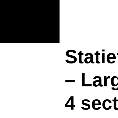
Statie
– Lar
4 sect