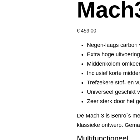
Mach
€
459,00
Negen-laags carbon v
Extra hoge uitvoerin
Middenkolom omkee
Inclusief korte midd
Trefzekere stof- en v
Universeel geschikt v
Zeer sterk door het 
De Mach 3 is Benro`s me
klassieke ontwerp. Gema
Multifunctioneel