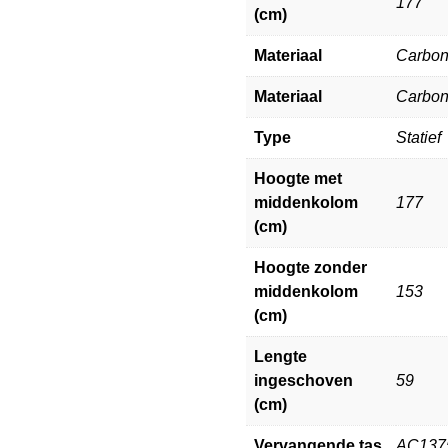
177
(cm)
Materiaal
Carbo
Materiaal
Carbo
Type
Statief
Hoogte met
middenkolom
177
(cm)
Hoogte zonder
middenkolom
153
(cm)
Lengte
ingeschoven
59
(cm)
Vervangende tas
AC137