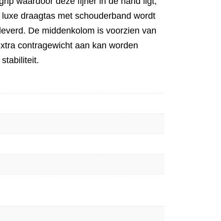
rip waardoor deze fijner in de hand ligt,
n luxe draagtas met schouderband wordt
eleverd. De middenkolom is voorzien van
xtra contragewicht aan kan worden
abiliteit.