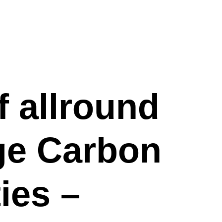
f allround
ge Carbon
ies –