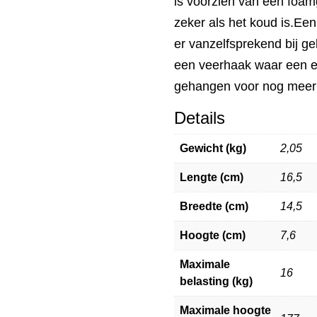
is voorzien van een foamg
zeker als het koud is.Ee
er vanzelfsprekend bij g
een veerhaak waar een e
gehangen voor nog meer st
Details
Gewicht (kg)
2,05
Lengte (cm)
16,5
Breedte (cm)
14,5
Hoogte (cm)
7,6
Maximale
16
belasting (kg)
Maximale hoogte