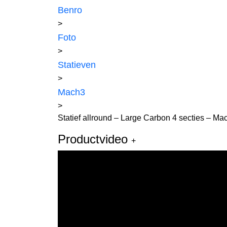
Benro
>
Foto
>
Statieven
>
Mach3
>
Statief allround – Large Carbon 4 secties – Ma
Productvideo
+