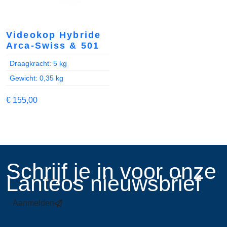
Videokop Hybride
Arca-Swiss & 501
Draagkracht: 5 kg
Gewicht: 0,35 kg
€
155,00
​Schrijf je in voor onze
Lanteos nieuwsbrief
Aanmelden