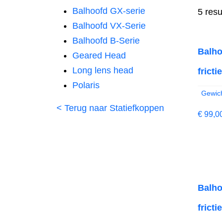
Balhoofd GX-serie
5 resu
Balhoofd VX-Serie
Balhoofd B-Serie
Balho
Geared Head
Long lens head
frict
Polaris
Gewich
< Terug naar Statiefkoppen
€
99,0
Balho
frict