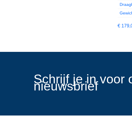
Draagk
Gewich
€
179,
​Schrijf je in voo
nieuwsbrief