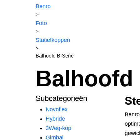
Benro
>
Foto
>
Statiefkoppen
>
Balhoofd B-Serie
Balhoofd 
Subcategorieën
St
Novoflex
Benro’
Hybride
optim
3Weg-kop
gewic
Gimbal