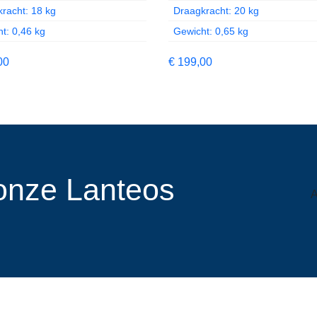
racht: 18 kg
Draagkracht: 20 kg
t: 0,46 kg
Gewicht: 0,65 kg
00
€
199,00
r onze Lanteos