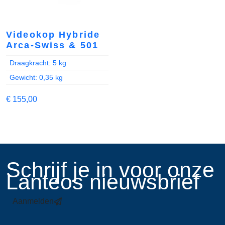
Videokop Hybride
Arca-Swiss & 501
Draagkracht: 5 kg
Gewicht: 0,35 kg
€
155,00
​Schrijf je in voor onze
Lanteos nieuwsbrief
Aanmelden