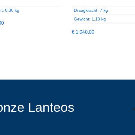
t: 0,36 kg
Draagkracht: 7 kg
Gewicht: 1,13 kg
00
€
1.040,00
r onze Lanteos