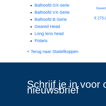
Balhoofd GX-serie
Gewich
Balhoofd VX-Serie
€
275,
Balhoofd B-Serie
Geared Head
Long lens head
Polaris
< Terug naar Statiefkoppen
​Schrijf je in voo
nieuwsbrief