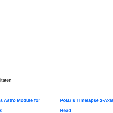
ltaten
is Astro Module for
Polaris Timelapse 2-Axi
3
Head