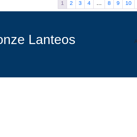
1
2
3
4
…
8
9
10
r onze Lanteos