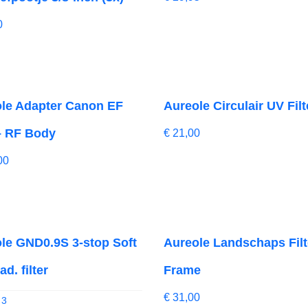
0
le Adapter Canon EF
Aureole Circulair UV Filt
– RF Body
€
21,00
00
le GND0.9S 3-stop Soft
Aureole Landschaps Filt
d. filter
Frame
€
31,00
 3