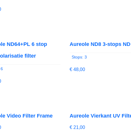
0
le ND64+PL 6 stop
Aureole ND8 3-stops ND f
larisatie filter
Stops: 3
 6
€
48,00
0
le Video Filter Frame
Aureole Vierkant UV Filt
0
€
21,00