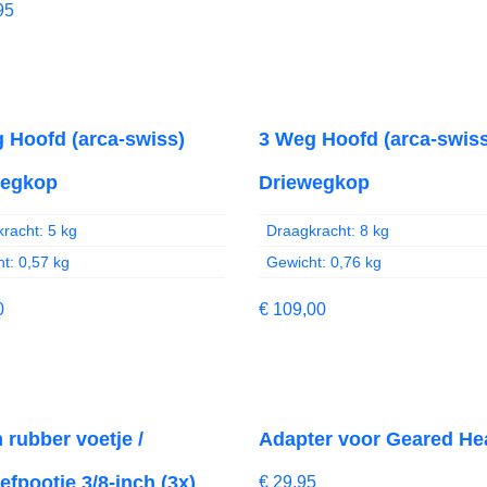
95
 Hoofd (arca-swiss)
3 Weg Hoofd (arca-swiss
wegkop
Driewegkop
racht: 5 kg
Draagkracht: 8 kg
t: 0,57 kg
Gewicht: 0,76 kg
0
€
109,00
rubber voetje /
Adapter voor Geared He
efpootje 3/8-inch (3x)
€
29,95