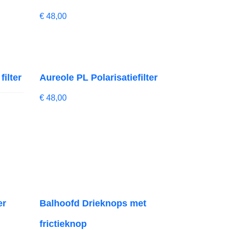
€
48,00
ilter
Aureole PL Polarisatiefilter
€
48,00
er
Balhoofd Drieknops met
frictieknop