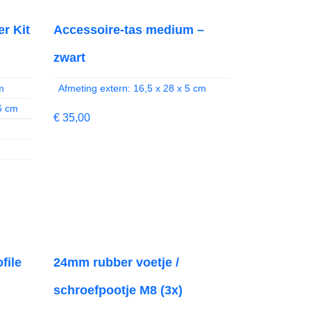
r Kit
Accessoire-tas medium –
zwart
m
Afmeting extern: 16,5 x 28 x 5 cm
16 cm
€
35,00
file
24mm rubber voetje /
schroefpootje M8 (3x)