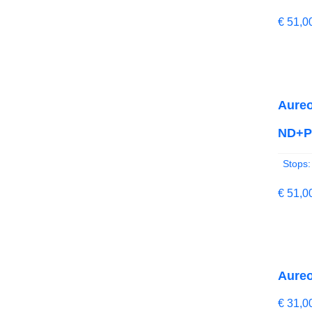
€
51,0
Aureo
ND+Po
Stops:
€
51,0
Aureo
€
31,0