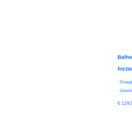
Balho
frict
Draagk
Gewich
€
129,