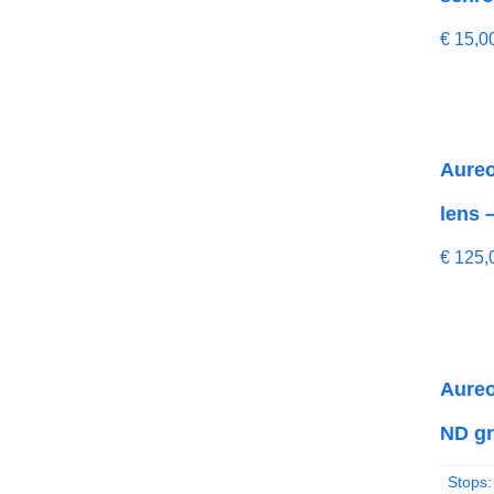
€
15,0
Aureo
lens 
€
125,
Aureo
ND gra
Stops: