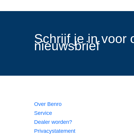
​Schrijf je in voo
nieuwsbrief
Links
Over Benro
Service
Dealer worden?
Privacystatement