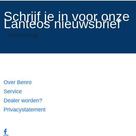
​Schrijf je in voor onze
Lanteos nieuwsbrief
Aanmelden
Links
Over Benro
Service
Dealer worden?
Privacystatement
Volg ons