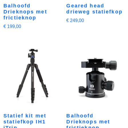
Balhoofd
Geared head
Drieknops met
drieweg statiefkop
frictieknop
€
249,00
€
199,00
Statief kit met
Balhoofd
statiefkop IH1
Drieknops met
iTrip
frictieknop