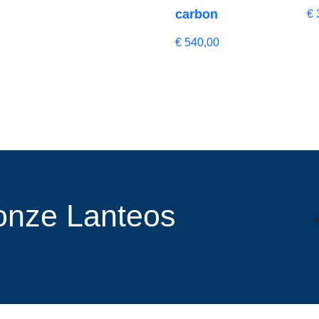
carbon
€
€
540,00
r onze Lanteos