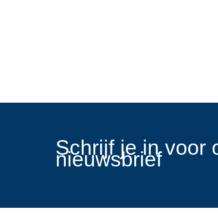
​Schrijf je in voo
nieuwsbrief