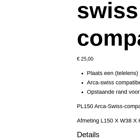
swiss
compa
€
25,00
Plaats een (telelens) 
Arca-swiss compatib
Opstaande rand voor m
PL150 Arca-Swiss-compat
Afmeting L150 X W38 X
Details