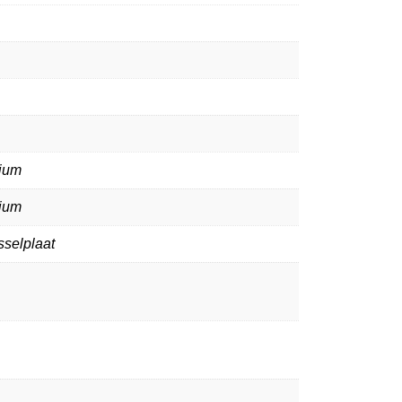
ium
ium
sselplaat