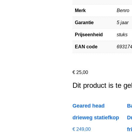
Merk
Benro
Garantie
5 jaar
Prijseenheid
stuks
EAN code
69317
€
25,00
Dit product is te g
Geared head
B
drieweg statiefkop
D
f
€
249,00