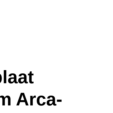
laat
m Arca-