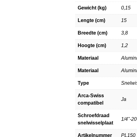
Gewicht (kg)
0,15
Lengte (cm)
15
Breedte (cm)
3,8
Hoogte (cm)
1,2
Materiaal
Alumin
Materiaal
Alumin
Type
Snelwi
Arca-Swiss
Ja
compatibel
Schroefdraad
1/4''-20
snelwisselplaat
Artikelnummer
PL150