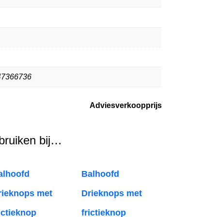
47366736
Adviesverkoopprijs
ebruiken bij…
alhoofd
Balhoofd
rieknops met
Drieknops met
rictieknop
frictieknop