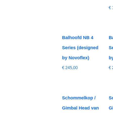
€
Balhoofd NB 4
B
Series (designed
S
by Novoflex)
b
€
245,00
€
Schommelkop /
S
Gimbal Head van
G