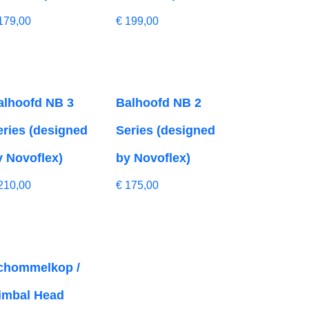
179,00
€
199,00
alhoofd NB 3
Balhoofd NB 2
eries (designed
Series (designed
y Novoflex)
by Novoflex)
210,00
€
175,00
chommelkop /
imbal Head