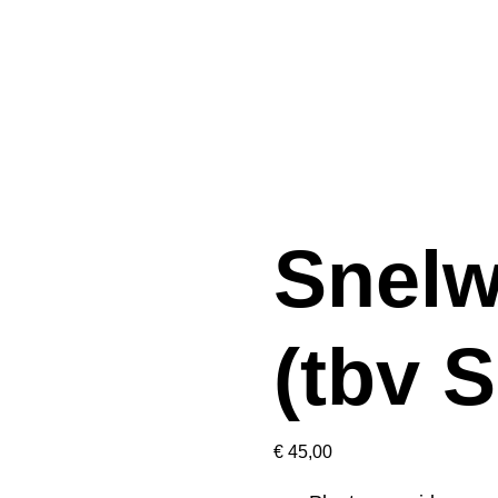
Snelw
(tbv S
€
45,00