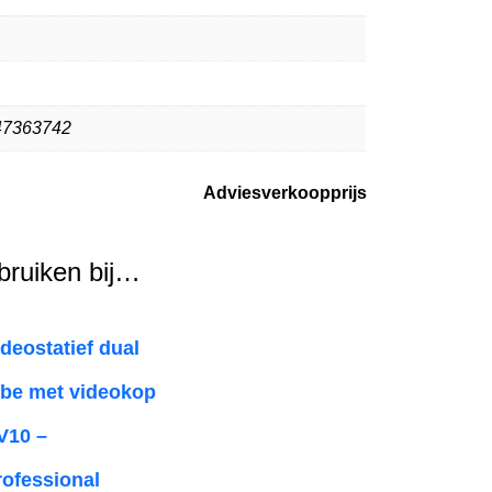
47363742
Adviesverkoopprijs
ebruiken bij…
ideostatief dual
ube met videokop
V10 –
rofessional