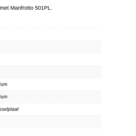
 met Manfrotto 501PL.
ium
ium
sselplaat