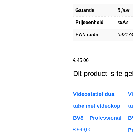
Garantie
5 jaar
Prijseenheid
stuks
EAN code
69317
€
45,00
Dit product is te g
Videostatief dual
V
tube met videokop
t
BV8 – Professional
B
P
€
999,00