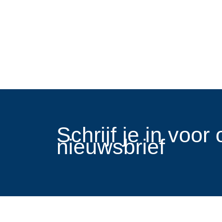
​Schrijf je in voo
nieuwsbrief