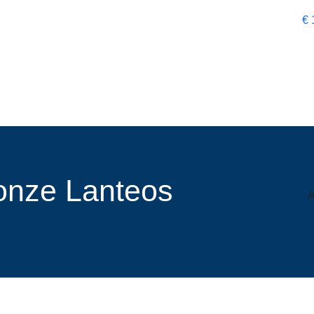
€
r onze Lanteos