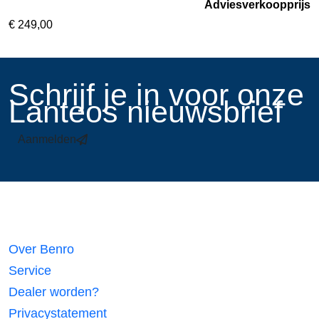
Adviesverkoopprijs
€
249,00
​Schrijf je in voor onze
Lanteos nieuwsbrief
Aanmelden
Links
Over Benro
Service
Dealer worden?
Privacystatement