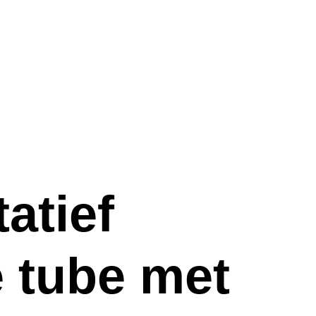
atief
e tube met