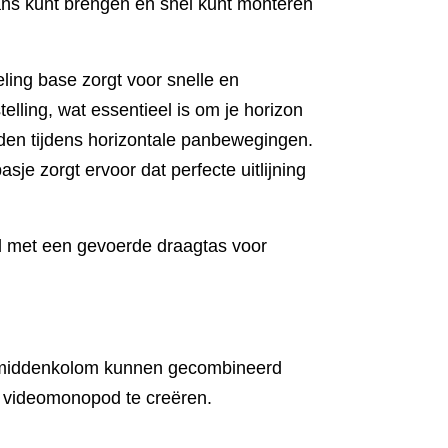
ans kunt brengen en snel kunt monteren
ling base zorgt voor snelle en
lling, wat essentieel is om je horizon
den tijdens horizontale panbewegingen.
sje zorgt ervoor dat perfecte uitlijning
rd met een gevoerde draagtas voor
middenkolom kunnen gecombineerd
 videomonopod te creëren.