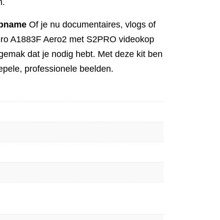
n.
opname
Of je nu documentaires, vlogs of
enro A1883F Aero2 met S2PRO videokop
t gemak dat je nodig hebt. Met deze kit ben
oepele, professionele beelden.