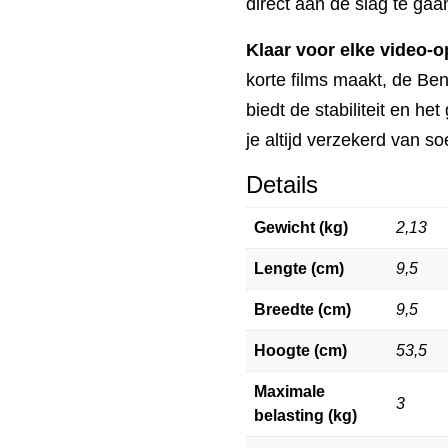
direct aan de slag te gaa
Klaar voor elke video-
korte films maakt, de B
biedt de stabiliteit en he
je altijd verzekerd van s
Details
Gewicht (kg)
2,13
Lengte (cm)
9,5
Breedte (cm)
9,5
Hoogte (cm)
53,5
Maximale
3
belasting (kg)