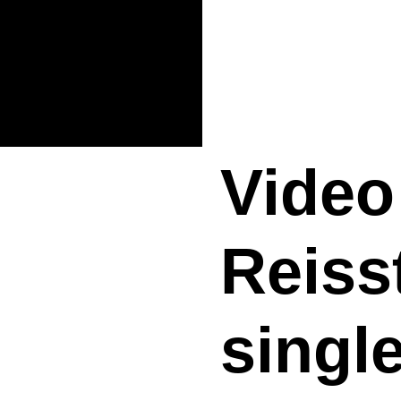
Video
Reisst
singl