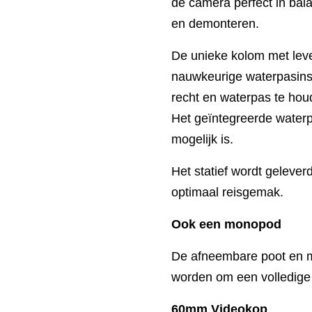
de camera perfect in bal
en demonteren.
De unieke kolom met leve
nauwkeurige waterpasinste
recht en waterpas te hou
Het geïntegreerde waterpa
mogelijk is.
Het statief wordt geleve
optimaal reisgemak.
Ook een monopod
De afneembare poot en 
worden om een volledige
60mm Videokop