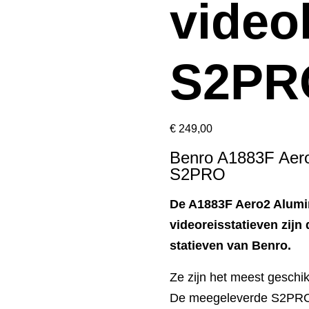
video
S2PR
€
249,00
Benro A1883F Aero
S2PRO
De A1883F Aero2 Alumi
videoreisstatieven zijn
statieven van Benro.
Ze zijn het meest geschik
De meegeleverde S2PRO v