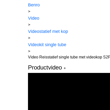
Benro
>
Video
>
Videostatief met kop
>
Videokit single tube
>
Video Reisstatief single tube met videokop S
Productvideo
+