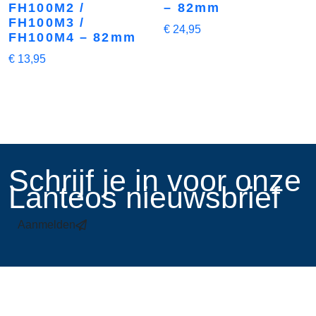
FH100M2 /
– 82mm
FH100M3 /
€
24,95
FH100M4 – 82mm
€
13,95
​Schrijf je in voor onze
Lanteos nieuwsbrief
Aanmelden
Links