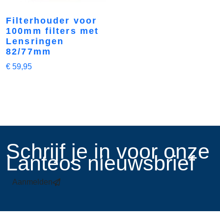
Filterhouder voor
100mm filters met
Lensringen
82/77mm
€
59,95
​Schrijf je in voor onze
Lanteos nieuwsbrief
Aanmelden