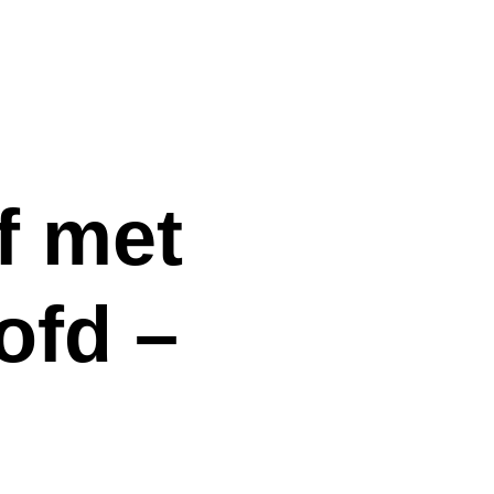
f met
ofd –