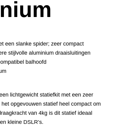
inium
et een slanke spider; zeer compact
re stijlvolle aluminium draaisluitingen
compatibel balhoofd
ium
een lichtgewicht statiefkit met een zeer
is het opgevouwen statief heel compact om
agkracht van 4kg is dit statief ideaal
 en kleine DSLR’s.