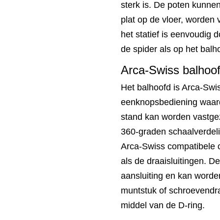
sterk is. De poten kunnen
plat op de vloer, worden
het statief is eenvoudig
de spider als op het balh
Arca-Swiss balhoo
Het balhoofd is Arca-Swi
eenknopsbediening waard
stand kan worden vastgez
360-graden schaalverdeli
Arca-Swiss compatibele c
als de draaisluitingen. D
aansluiting en kan worde
muntstuk of schroevendr
middel van de D-ring.