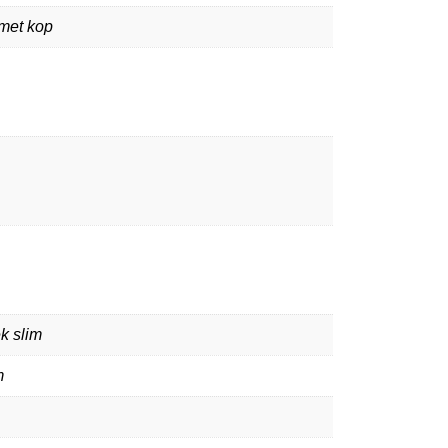
 met kop
k slim
m