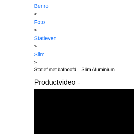
Benro
>
Foto
>
Statieven
>
Slim
>
Statief met balhoofd – Slim Aluminium
Productvideo
+