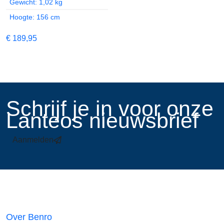
Gewicht: 1,02 kg
Hoogte: 156 cm
€
189,95
​Schrijf je in voor onze
Lanteos nieuwsbrief
Aanmelden
Links
Over Benro