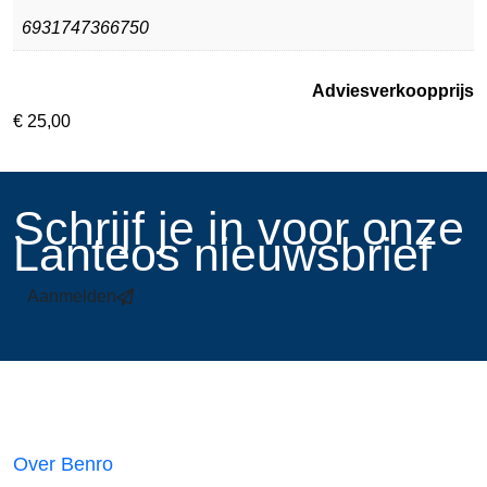
6931747366750
Adviesverkoopprijs
€
25,00
​Schrijf je in voor onze
Lanteos nieuwsbrief
Aanmelden
Links
Over Benro