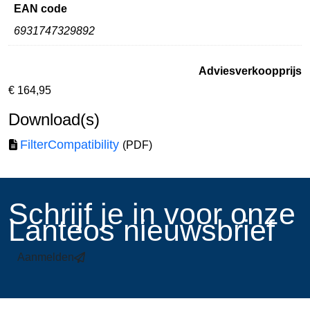
EAN code
6931747329892
Adviesverkoopprijs
€
164,95
Download(s)
FilterCompatibility
(PDF)
​Schrijf je in voor onze
Lanteos nieuwsbrief
Aanmelden