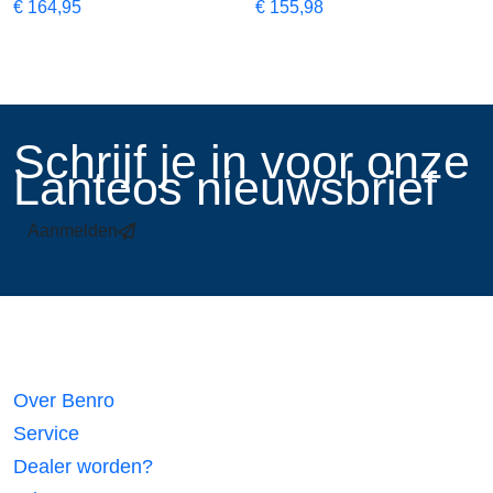
€
164,95
€
155,98
​Schrijf je in voor onze
Lanteos nieuwsbrief
Aanmelden
Links
Over Benro
Service
Dealer worden?