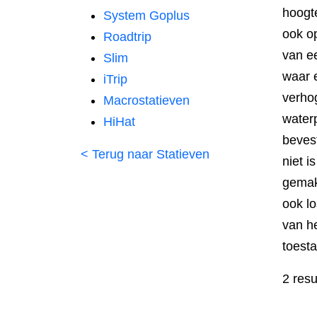
hoogte
System Goplus
ook op
Roadtrip
van e
Slim
waar 
iTrip
verho
Macrostatieven
water
HiHat
bevest
< Terug naar Statieven
niet i
gemak
ook l
van he
toest
2 resu