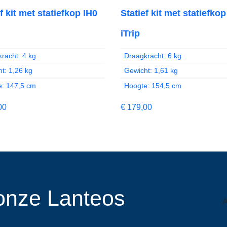
f kit met statiefkop IH0
Statief kit met statiefkop
iTrip
racht: 4 kg
Draagkracht: 6 kg
t: 1,26 kg
Gewicht: 1,61 kg
e: 147,5 cm
Hoogte: 154,5 cm
00
€
179,00
r onze Lanteos