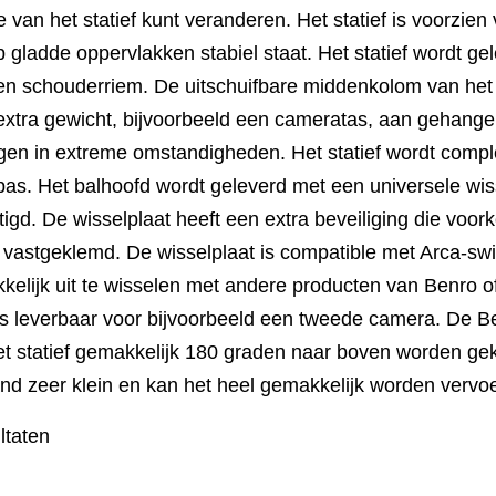
 van het statief kunt veranderen. Het statief is voorzien
 gladde oppervlakken stabiel staat. Het statief wordt ge
en schouderriem. De uitschuifbare middenkolom van het s
extra gewicht, bijvoorbeeld een cameratas, aan gehangen
gen in extreme omstandigheden. Het statief wordt compl
pas. Het balhoofd wordt geleverd met een universele wis
igd. De wisselplaat heeft een extra beveiliging die voork
s vastgeklemd. De wisselplaat is compatible met Arca-swi
kelijk uit te wisselen met andere producten van Benro o
os leverbaar voor bijvoorbeeld een tweede camera. De Be
t statief gemakkelijk 180 graden naar boven worden gekla
and zeer klein en kan het heel gemakkelijk worden vervo
ltaten