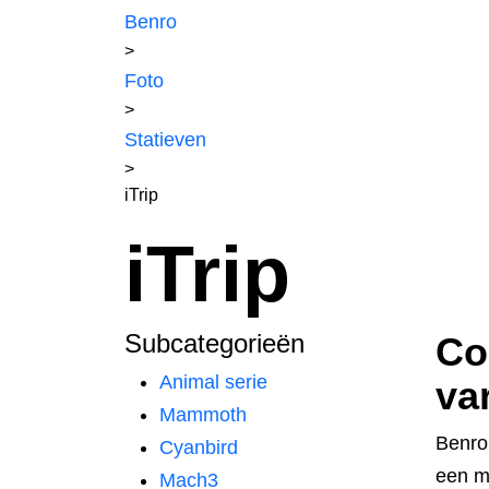
Benro
>
Foto
>
Statieven
>
iTrip
iTrip
Subcategorieën
Co
Animal serie
va
Mammoth
Benro’
Cyanbird
een m
Mach3