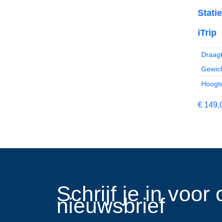
Statie
iTrip
Draagk
Gewich
Hoogt
€
149,
​Schrijf je in voo
nieuwsbrief