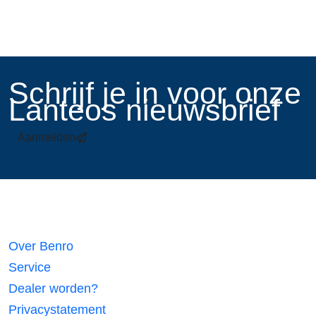
​Schrijf je in voor onze
Lanteos nieuwsbrief
Aanmelden
Links
Over Benro
Service
Dealer worden?
Privacystatement