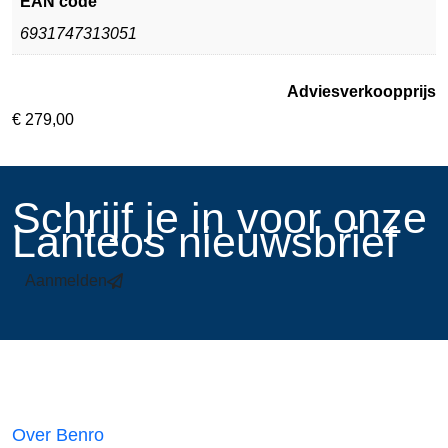
EAN code
6931747313051
Adviesverkoopprijs
€
279,00
​Schrijf je in voor onze
Lanteos nieuwsbrief
Aanmelden
Links
Over Benro