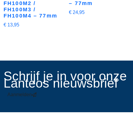
FH100M2 /
– 77mm
FH100M3 /
€
24,95
FH100M4 – 77mm
€
13,95
​Schrijf je in voor onze
Lanteos nieuwsbrief
Aanmelden
Links