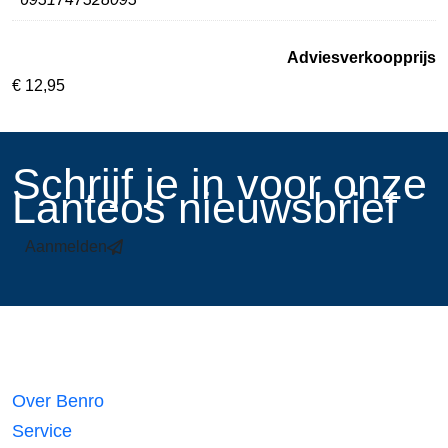
Adviesverkoopprijs
€
12,95
​Schrijf je in voor onze
Lanteos nieuwsbrief
Aanmelden
Links
Over Benro
Service