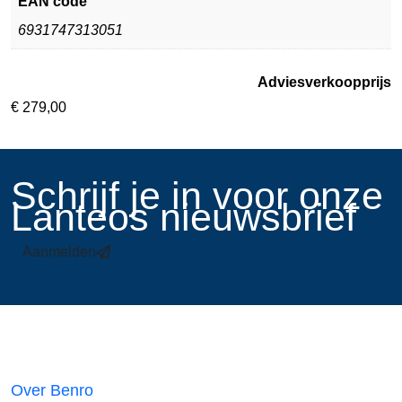
EAN code
6931747313051
Adviesverkoopprijs
€
279,00
​Schrijf je in voor onze
Lanteos nieuwsbrief
Aanmelden
Links
Over Benro