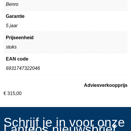
Benro
Garantie
5 jaar
Prijseenheid
stuks
EAN code
6931747322046
Adviesverkoopprijs
€
315,00
​Schrijf je in voor onze
Lanteos nieuwsbrief