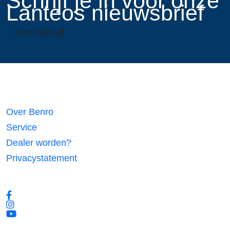
​Schrijf je in voor onze
Lanteos nieuwsbrief
Aanmelden
Links
Over Benro
Service
Dealer worden?
Privacystatement
Volg ons