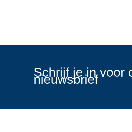
​Schrijf je in voo
nieuwsbrief
Links