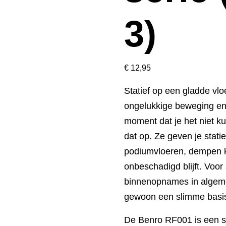
3)
€
12,95
Statief op een gladde vl
ongelukkige beweging en j
moment dat je het niet k
dat op. Ze geven je statie
podiumvloeren, dempen kl
onbeschadigd blijft. Voo
binnenopnames in algeme
gewoon een slimme basi
De Benro RF001 is een se