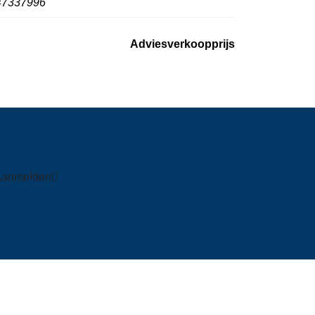
47337996
Adviesverkoopprijs
Aanmelden
Volg ons