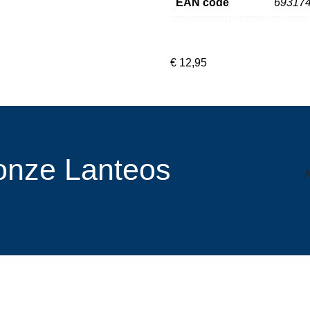
EAN code
69317
€
12,95
r onze Lanteos