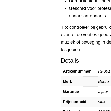
Dempt lichte trilling
Geschikt voor profe
onaanvaardbaar is
Tip: controleer bij gebru
even of de voetjes goed va
muziek of beweging in de
losgooien.
Details
Artikelnummer
RF001
Merk
Benro
Garantie
5 jaar
Prijseenheid
stuks