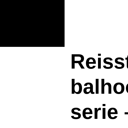
Reiss
balho
serie