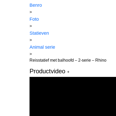
Benro
>
Foto
>
Statieven
>
Animal serie
>
Reisstatief met balhoofd – 2-serie – Rhino
Productvideo
+