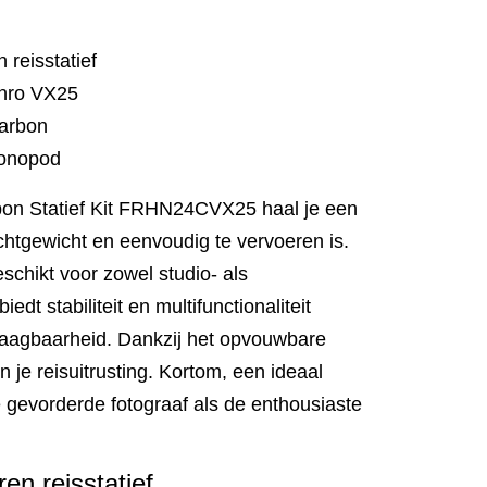
 reisstatief
enro VX25
carbon
monopod
on Statief Kit FRHN24CVX25 haal je een
 lichtgewicht en eenvoudig te vervoeren is.
schikt voor zowel studio- als
biedt stabiliteit en multifunctionaliteit
raagbaarheid. Dankzij het opvouwbare
n je reisuitrusting. Kortom, een ideaal
 gevorderde fotograaf als de enthousiaste
en reisstatief