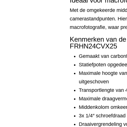
Ideaal voor macrof
Met de omgekeerde midde
camerastandpunten. Hierdo
macrofotografie, waar prec
Kenmerken van de 
FRHN24CVX25
Gemaakt van carbonf
Statiefpoten opgedeel
Maximale hoogte va
uitgeschoven
Transportlengte van
Maximale draagverm
Middenkolom omkeer
3x 1/4″ schroefdraad
Draaivergrendeling v