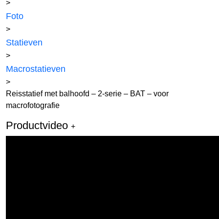
>
Foto
>
Statieven
>
Macrostatieven
>
Reisstatief met balhoofd – 2-serie – BAT – voor
macrofotografie
Productvideo
+