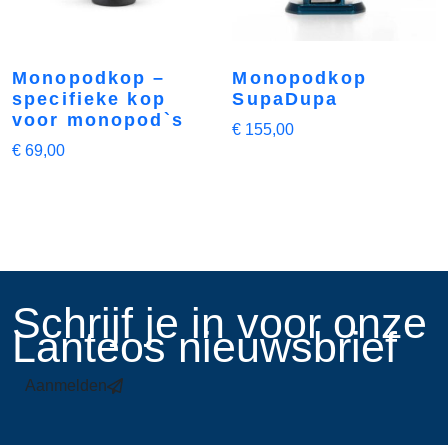
Monopodkop –
Monopodkop
specifieke kop
SupaDupa
voor monopod`s
€
155,00
€
69,00
​Schrijf je in voor onze
Lanteos nieuwsbrief
Aanmelden