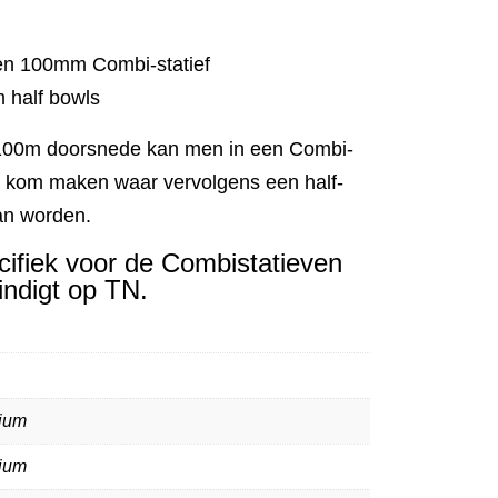
en 100mm Combi-statief
 half bowls
 100m doorsnede kan men in een Combi-
en kom maken waar vervolgens een half-
an worden.
ecifiek voor de Combistatieven
ndigt op TN.
ium
ium