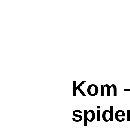
Kom –
spide