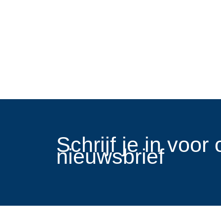
​Schrijf je in voo
nieuwsbrief