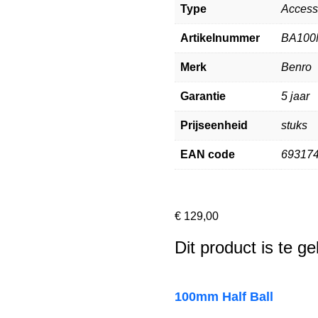
Type
Access
Artikelnummer
BA100
Merk
Benro
Garantie
5 jaar
Prijseenheid
stuks
EAN code
69317
€
129,00
Dit product is te g
100mm Half Ball