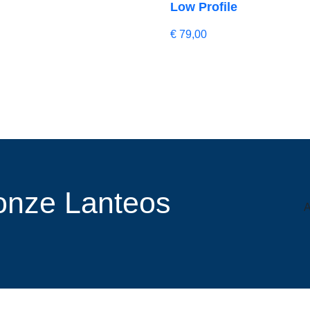
Low Profile
€
79,00
r onze Lanteos