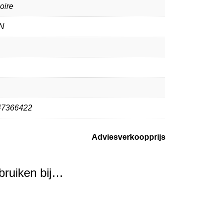
oire
N
47366422
Adviesverkoopprijs
ebruiken bij…