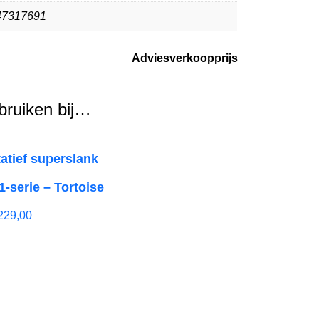
47317691
Adviesverkoopprijs
ebruiken bij…
tatief superslank
1-serie – Tortoise
229,00