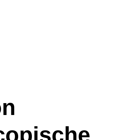
on
copische