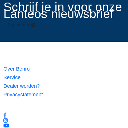
​Schrijf je in voor onze
Lanteos nieuwsbrief
Aanmelden
Links
Over Benro
Service
Dealer worden?
Privacystatement
Volg ons