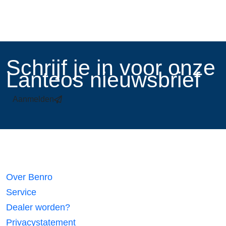
​Schrijf je in voor onze
Lanteos nieuwsbrief
Aanmelden
Links
Over Benro
Service
Dealer worden?
Privacystatement