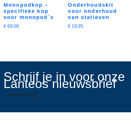
Monopodkop –
Onderhoudskit
specifieke kop
voor onderhoud
voor monopod`s
van statieven
€
69,00
€
19,95
​Schrijf je in voor onze
Lanteos nieuwsbrief
Aanmelden
Links