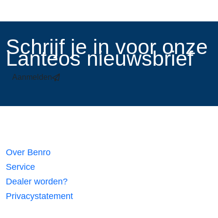
​Schrijf je in voor onze
Lanteos nieuwsbrief
Aanmelden
Links
Over Benro
Service
Dealer worden?
Privacystatement
Volg ons