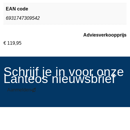
EAN code
6931747309542
Adviesverkoopprijs
€
119,95
​Schrijf je in voor onze
Lanteos nieuwsbrief
Aanmelden
Links