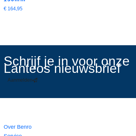
€
164,95
​Schrijf je in voor onze
Lanteos nieuwsbrief
Aanmelden
Links
Over Benro