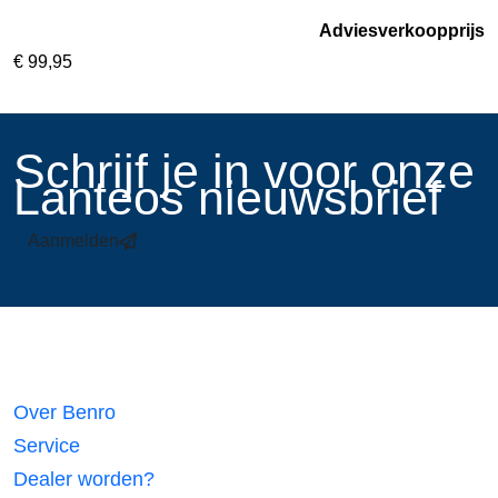
Adviesverkoopprijs
€
99,95
​Schrijf je in voor onze
Lanteos nieuwsbrief
Aanmelden
Links
Over Benro
Service
Dealer worden?