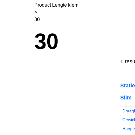
Product Lengte klem
>
30
30
1 resu
Stati
Slim 
Draagk
Gewich
Hoogt