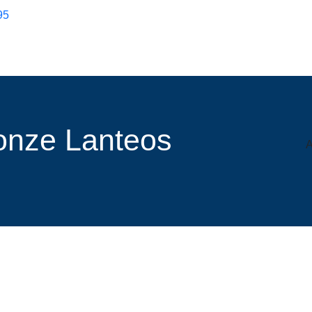
95
r onze Lanteos