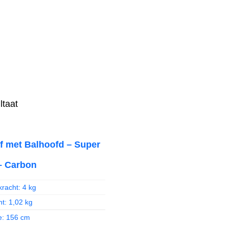
ltaat
ef met Balhoofd – Super
– Carbon
racht: 4 kg
t: 1,02 kg
e: 156 cm