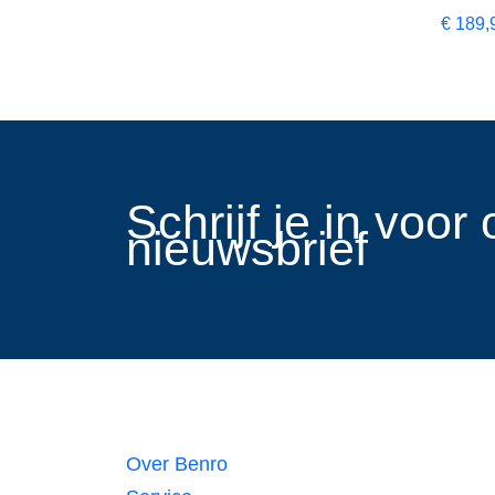
€
189,
​Schrijf je in voo
nieuwsbrief
Links
Over Benro