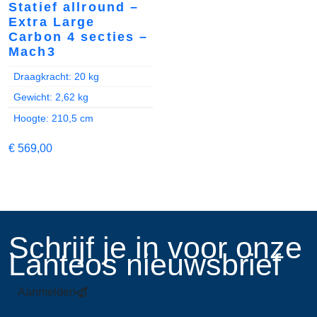
Statief allround –
Extra Large
Carbon 4 secties –
Mach3
Draagkracht: 20 kg
Gewicht: 2,62 kg
Hoogte: 210,5 cm
€
569,00
​Schrijf je in voor onze
Lanteos nieuwsbrief
Aanmelden