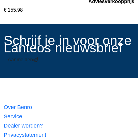
Adviesverkoopprijs
€
155,98
​Schrijf je in voor onze
Lanteos nieuwsbrief
Aanmelden
Links
Over Benro
Service
Dealer worden?
Privacystatement