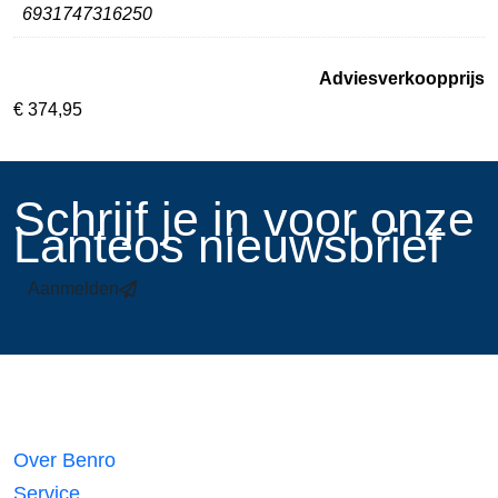
6931747316250
Adviesverkoopprijs
€
374,95
​Schrijf je in voor onze
Lanteos nieuwsbrief
Aanmelden
Links
Over Benro
Service